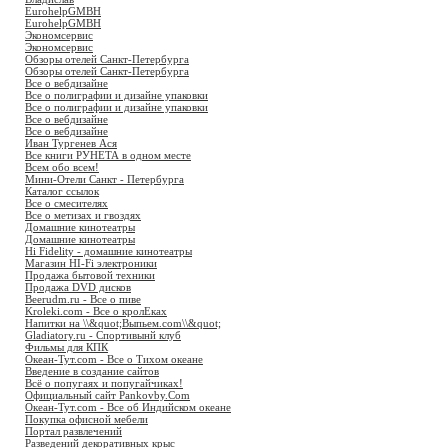
EurohelpGMBH
EurohelpGMBH
Экономсервис
Экономсервис
Обзоры отелей Санкт-Петербурга
Обзоры отелей Санкт-Петербурга
Все о вебдизайне
Все о полиграфии и дизайне упаковки
Все о полиграфии и дизайне упаковки
Все о вебдизайне
Все о вебдизайне
Иван Тургенев Ася
Все книги РУНЕТА в одном месте
Всем обо всем!
Мини-Отели Санкт - Петербурга
Каталог ссылок
Все о смесителях
Все о метизах и гвоздях
Домашние кинотеатры
Домашние кинотеатры
Hi Fidelity - домашние кинотеатры
Магазин HI-Fi электроники
Продажа бытовой техники
Продажа DVD дисков
Beerudm.ru - Все о пиве
Kroleki.com - Все о кролЕках
Напитки на \\&quot;Выпьем.com\\&quot;
Gladiatory.ru - Спортивынй клуб
Фильмы для КПК
Океан-Тут.com - Все о Тихом океане
Введение в создание сайтов
Всё о попугаях и попугайчиках!
Официальный сайт Pankovby.Com
Океан-Тут.com - Все об Индийском океане
Покупка офисной мебели
Портал развлечений
Разведений декоративных крыс