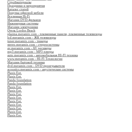
Стройматериалы
Праздники и мероприятия
Каталог статей
Покупка офисной мебели
Вселенная Hi-Fi
Магазин DVD-фильмов
Инженерные системы
Магазин электроники
Отель Lordos Beach
plazma.meramix.com - плазменные панели, плазменные телевизоры
lcd.meramix.com - ЖК телевизоры
tuner.meramix.com - тюнеры
stereo.meramix.com - стереосистемы
av.meramix.com - AV ресиверы
mp3.meramix.com - MP3 плееры
auto.meramix.com - автомобильная HI-FI техника
www.meramix.com - HI-FI Технологии
Магазин бытовой техники
dvd.meramix.com - DVD проигрыватели
acoustics.meramix.com - акустические системы
Plaxis Ent.
Plaxis Ent.
Panda foundation
Panda foundation
Plaxis Ent.
Plaxis Ent.
Plaxis Ent.
Plaxis Ent.
Plaxis Ent.
Plaxis Ent.
Plaxis Ent.
Plaxis Ent.
Plaxis Ent.