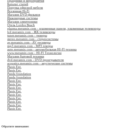
Праздники и мероприятия
Каталог статей
Покупка офисной мебели
Вселенная Hi-Fi
Магазин DVD-фильмов
Инженерные системы
Магазин электроники
Отель Lordos Beach
plazma.meramix.com - плазменные панели, плазменные телевизоры
lcd.meramix.com - ЖК телевизоры
tuner.meramix.com - тюнеры
stereo.meramix.com - стереосистемы
av.meramix.com - AV ресиверы
mp3.meramix.com - MP3 плееры
auto.meramix.com - автомобильная HI-FI техника
www.meramix.com - HI-FI Технологии
Магазин бытовой техники
dvd.meramix.com - DVD проигрыватели
acoustics.meramix.com - акустические системы
Plaxis Ent.
Plaxis Ent.
Panda foundation
Panda foundation
Plaxis Ent.
Plaxis Ent.
Plaxis Ent.
Plaxis Ent.
Plaxis Ent.
Plaxis Ent.
Plaxis Ent.
Plaxis Ent.
Plaxis Ent.
Обратите внимание: