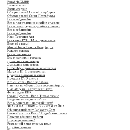
EurohelpGMBH
Экономсервис
Экономсервис
Обзоры отелей Санкт-Петербурга
Обзоры отелей Санкт-Петербурга
Все о вебдизайне
Все о полиграфии и дизайне упаковки
Все о полиграфии и дизайне упаковки
Все о вебдизайне
Все о вебдизайне
Иван Тургенев Ася
Все книги РУНЕТА в одном месте
Всем обо всем!
Мини-Отели Санкт - Петербурга
Каталог ссылок
Все о смесителях
Все о метизах и гвоздях
Домашние кинотеатры
Домашние кинотеатры
Hi Fidelity - домашние кинотеатры
Магазин HI-Fi электроники
Продажа бытовой техники
Продажа DVD дисков
Kroleki.com - Все о кролЕках
Напитки на \\&quot;Выпьем.com\\&quot;
Gladiatory.ru - Спортивынй клуб
Фильмы для КПК
Океан-Тут.com - Все о Тихом океане
Введение в создание сайтов
Всё о попугаях и попугайчиках!
ЗНАКИ НА ПОЛЯХ – ЗОЛОТАЯ ТАЙНА
Официальный сайт Pankovby.Com
Океан-Тут.com - Все об Индийском океане
Покупка офисной мебели
Портал развлечений
Разведений декоративных крыс
Стройматериалы