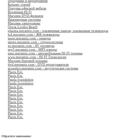
Праздники и мероприятия
Каталог статей
Покупка офисной мебели
Вселенная Hi-Fi
Магазин DVD-фильмов
Инженерные системы
Магазин электроники
Отель Lordos Beach
plazma.meramix.com - плазменные панели, плазменные телевизоры
lcd.meramix.com - ЖК телевизоры
tuner.meramix.com - тюнеры
stereo.meramix.com - стереосистемы
av.meramix.com - AV ресиверы
mp3.meramix.com - MP3 плееры
auto.meramix.com - автомобильная HI-FI техника
www.meramix.com - HI-FI Технологии
Магазин бытовой техники
dvd.meramix.com - DVD проигрыватели
acoustics.meramix.com - акустические системы
Plaxis Ent.
Plaxis Ent.
Panda foundation
Panda foundation
Plaxis Ent.
Plaxis Ent.
Plaxis Ent.
Plaxis Ent.
Plaxis Ent.
Plaxis Ent.
Plaxis Ent.
Plaxis Ent.
Plaxis Ent.
Обратите внимание: