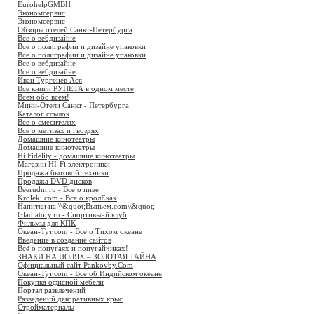
EurohelpGMBH
Экономсервис
Экономсервис
Обзоры отелей Санкт-Петербурга
Все о вебдизайне
Все о полиграфии и дизайне упаковки
Все о полиграфии и дизайне упаковки
Все о вебдизайне
Все о вебдизайне
Иван Тургенев Ася
Все книги РУНЕТА в одном месте
Всем обо всем!
Мини-Отели Санкт - Петербурга
Каталог ссылок
Все о смесителях
Все о метизах и гвоздях
Домашние кинотеатры
Домашние кинотеатры
Hi Fidelity - домашние кинотеатры
Магазин HI-Fi электроники
Продажа бытовой техники
Продажа DVD дисков
Beerudm.ru - Все о пиве
Kroleki.com - Все о кролЕках
Напитки на \\&quot;Выпьем.com\\&quot;
Gladiatory.ru - Спортивынй клуб
Фильмы для КПК
Океан-Тут.com - Все о Тихом океане
Введение в создание сайтов
Всё о попугаях и попугайчиках!
ЗНАКИ НА ПОЛЯХ – ЗОЛОТАЯ ТАЙНА
Официальный сайт Pankovby.Com
Океан-Тут.com - Все об Индийском океане
Покупка офисной мебели
Портал развлечений
Разведений декоративных крыс
Стройматериалы