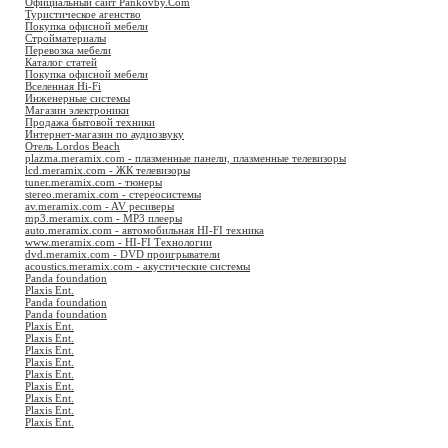
Официальный сайт Pankovby.Com
Туристическое агенство
Покупка офисной мебели
Стройматериалы
Перевозка мебели
Каталог статей
Покупка офисной мебели
Вселенная Hi-Fi
Инженерные системы
Магазин электроники
Продажа бытовой техники
Интернет-магазин по аудиозвуку
Отель Lordos Beach
plazma.meramix.com - плазменные панели, плазменные телевизоры
lcd.meramix.com - ЖК телевизоры
tuner.meramix.com - тюнеры
stereo.meramix.com - стереосистемы
av.meramix.com - AV ресиверы
mp3.meramix.com - MP3 плееры
auto.meramix.com - автомобильная HI-FI техника
www.meramix.com - HI-FI Технологии
dvd.meramix.com - DVD проигрыватели
acoustics.meramix.com - акустические системы
Panda foundation
Plaxis Ent.
Panda foundation
Panda foundation
Plaxis Ent.
Plaxis Ent.
Plaxis Ent.
Plaxis Ent.
Plaxis Ent.
Plaxis Ent.
Plaxis Ent.
Plaxis Ent.
Plaxis Ent.