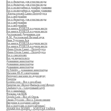
Все о фильтрах для очистки воды
Все о фильтрах для очистки воды
Все о полиграфии и дизайне упаковки
Все о полиграфии и дизайне упаковки
Обзоры отелей Санкт-Петербурга
Все о вебдизайне
Все о фильтрах для очистки воды
Все о вебдизайне
Все о вебдизайне
Все книги РУНЕТА в одном месте
Все книги РУНЕТА в одном месте
Достоевский Дядюшкин сон
Ф.М. Достоевский Вечный муж
Иван Тургенев Ася
Все книги РУНЕТА в одном месте
Все книги РУНЕТА в одном месте
Мини-Отели Санкт - Петербурга
Мини-Отели Санкт - Петербурга
Все о смесителях
Все дя маркетолога
Домашние кинотеатры
Домашние кинотеатры
Домашние кинотеатры
Hi Fidelity - домашние кинотеатры
Магазин HI-Fi электроники
Интернет-магазин по аудиозвуку
Рецепты
Kroleki.com - Все о кролЕках
Напитки на \\&quot;Выпьем.com\\&quot;
Gladiatory.ru - Спортивынй клуб
Все о шашлыках
Фильмы для КПК
Oopels.Com - Все об Опель
Океан-Тут.com - Все о Тихом океане
Введение в создание сайтов
Всё о попугаях и попугайчиках!
ЗНАКИ НА ПОЛЯХ – ЗОЛОТАЯ ТАЙНА