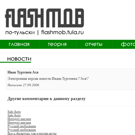
Иван Тургенев Ася
Электронная версия повести Ивана Тургенева \"Ася\"
Написано 27.09.2006
Другие комментарии к данному разделу
Sale Auto
Sale Auto
Интерет-магаин
Интерет-магаин
Русский мобильник
Русский мобильник
Все о фильтрах для очистки воды