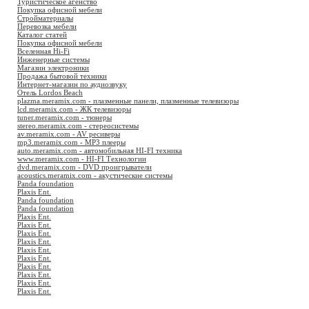
Туристическое агенство
Покупка офисной мебели
Стройматериалы
Перевозка мебели
Каталог статей
Покупка офисной мебели
Вселенная Hi-Fi
Инженерные системы
Магазин электроники
Продажа бытовой техники
Интернет-магазин по аудиозвуку
Отель Lordos Beach
plazma.meramix.com - плазменные панели, плазменные телевизоры
lcd.meramix.com - ЖК телевизоры
tuner.meramix.com - тюнеры
stereo.meramix.com - стереосистемы
av.meramix.com - AV ресиверы
mp3.meramix.com - MP3 плееры
auto.meramix.com - автомобильная HI-FI техника
www.meramix.com - HI-FI Технологии
dvd.meramix.com - DVD проигрыватели
acoustics.meramix.com - акустические системы
Panda foundation
Plaxis Ent.
Panda foundation
Panda foundation
Plaxis Ent.
Plaxis Ent.
Plaxis Ent.
Plaxis Ent.
Plaxis Ent.
Plaxis Ent.
Plaxis Ent.
Plaxis Ent.
Plaxis Ent.
Plaxis Ent.