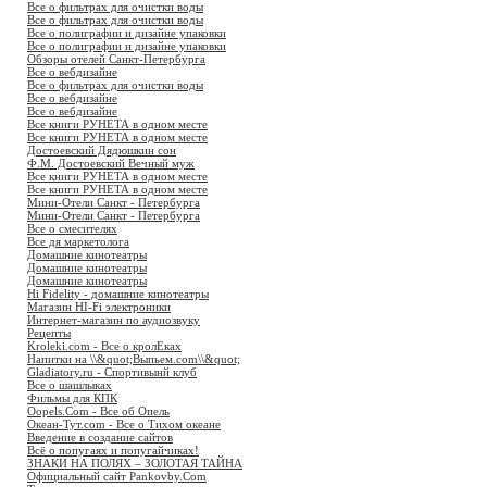
Все о фильтрах для очистки воды
Все о фильтрах для очистки воды
Все о полиграфии и дизайне упаковки
Все о полиграфии и дизайне упаковки
Обзоры отелей Санкт-Петербурга
Все о вебдизайне
Все о фильтрах для очистки воды
Все о вебдизайне
Все о вебдизайне
Все книги РУНЕТА в одном месте
Все книги РУНЕТА в одном месте
Достоевский Дядюшкин сон
Ф.М. Достоевский Вечный муж
Все книги РУНЕТА в одном месте
Все книги РУНЕТА в одном месте
Мини-Отели Санкт - Петербурга
Мини-Отели Санкт - Петербурга
Все о смесителях
Все дя маркетолога
Домашние кинотеатры
Домашние кинотеатры
Домашние кинотеатры
Hi Fidelity - домашние кинотеатры
Магазин HI-Fi электроники
Интернет-магазин по аудиозвуку
Рецепты
Kroleki.com - Все о кролЕках
Напитки на \\&quot;Выпьем.com\\&quot;
Gladiatory.ru - Спортивынй клуб
Все о шашлыках
Фильмы для КПК
Oopels.Com - Все об Опель
Океан-Тут.com - Все о Тихом океане
Введение в создание сайтов
Всё о попугаях и попугайчиках!
ЗНАКИ НА ПОЛЯХ – ЗОЛОТАЯ ТАЙНА
Официальный сайт Pankovby.Com