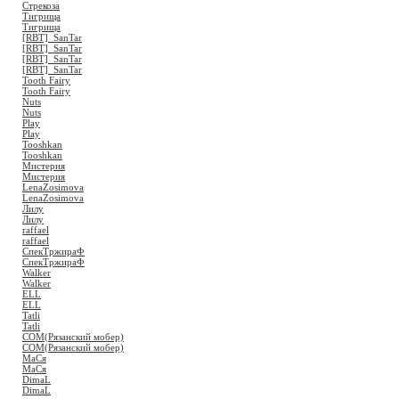
Стрекоза
Тигрища
Тигрища
[RBT]_SanTar
[RBT]_SanTar
[RBT]_SanTar
[RBT]_SanTar
Tooth Fairy
Tooth Fairy
Nuts
Nuts
Play
Play
Tooshkan
Tooshkan
Мистерия
Мистерия
LenaZosimova
LenaZosimova
Лилу
Лилу
raffael
raffael
СпекТржираФ
СпекТржираФ
Walker
Walker
ELL
ELL
Tatli
Tatli
COM(Рязанский мобер)
COM(Рязанский мобер)
MaСя
MaСя
DimaL
DimaL