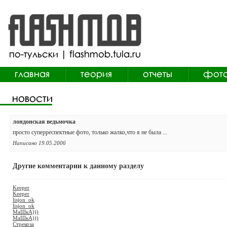
лондонская ведьмочка
просто суперреспектные фото, только жалко,что я не была ...
Написано 19.05.2006
Другие комментарии к данному разделу
Keeper
Keeper
lisjon_ok
lisjon_ok
МаШкА)))
МаШкА)))
Стрекоза