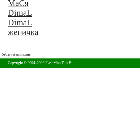
MaСя
DimaL
DimaL
женичка
Обратите внимание:
Copyright © 2004–2026 FlashMob.Tula.Ru