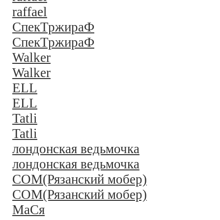
raffael
СпекТржираФ
СпекТржираФ
Walker
Walker
ELL
ELL
Tatli
Tatli
лондонская ведьмочка
лондонская ведьмочка
COM(Рязанский мобер)
COM(Рязанский мобер)
MaСя