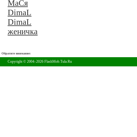
MaСя
DimaL
DimaL
женичка
Обратите внимание:
Copyright © 2004–2026 FlashMob.Tula.Ru