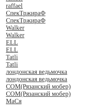
raffael
СпекТржираФ
СпекТржираФ
Walker
Walker
ELL
ELL
Tatli
Tatli
лондонская ведьмочка
лондонская ведьмочка
COM(Рязанский мобер)
COM(Рязанский мобер)
MaСя