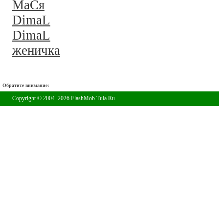
MaСя
DimaL
DimaL
женичка
Обратите внимание:
Copyright © 2004–2026 FlashMob.Tula.Ru