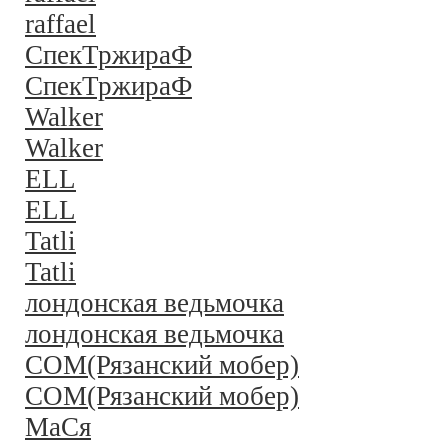
raffael
СпекТржираФ
СпекТржираФ
Walker
Walker
ELL
ELL
Tatli
Tatli
лондонская ведьмочка
лондонская ведьмочка
COM(Рязанский мобер)
COM(Рязанский мобер)
MaСя