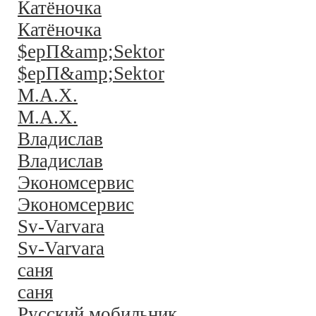
Катёночка
Катёночка
$ерП&amp;Sektor
$ерП&amp;Sektor
M.A.X.
M.A.X.
Владислав
Владислав
Экономсервис
Экономсервис
Sv-Varvara
Sv-Varvara
саня
саня
Русский мобильник