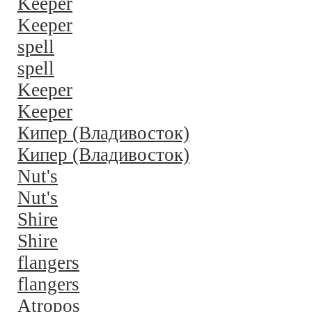
Keeper
Keeper
spell
spell
Keeper
Keeper
Кипер (Владивосток)
Кипер (Владивосток)
Nut's
Nut's
Shire
Shire
flangers
flangers
Atropos