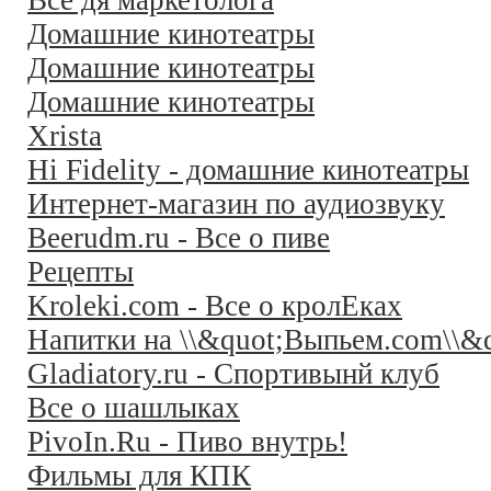
Все дя маркетолога
Домашние кинотеатры
Домашние кинотеатры
Домашние кинотеатры
Xrista
Hi Fidelity - домашние кинотеатры
Интернет-магазин по аудиозвуку
Beerudm.ru - Все о пиве
Рецепты
Kroleki.com - Все о кролЕках
Напитки на \\&quot;Выпьем.com\\&q
Gladiatory.ru - Спортивынй клуб
Все о шашлыках
PivoIn.Ru - Пиво внутрь!
Фильмы для КПК