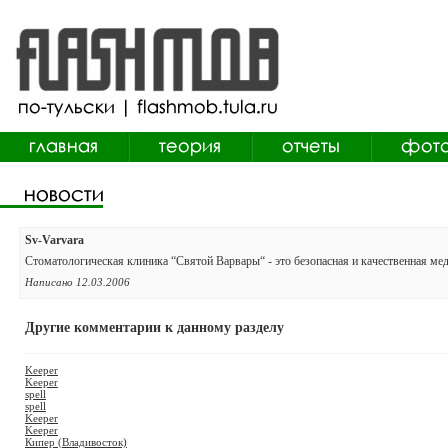
Sv-Varvara
Стоматологическая клиника “Святой Варвары“ - это безопасная и качественная ме
Написано 12.03.2006
Другие комментарии к данному разделу
Keeper
Keeper
spell
spell
Keeper
Keeper
Кипер (Владивосток)