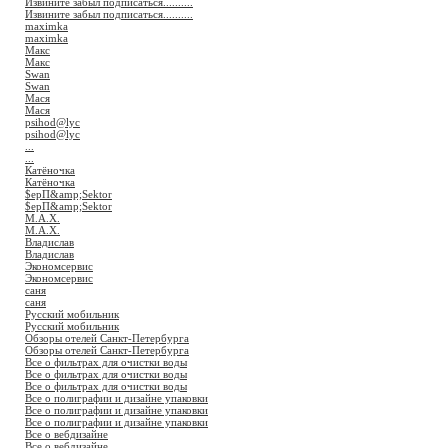
Извините забыл подписаться..........
Извините забыл подписаться..........
maximka
maximka
Макс
Макс
Swan
Swan
Мася
Мася
psihod@lyc
psihod@lyc
...
...
Катёночка
Катёночка
$ерП&amp;Sektor
$ерП&amp;Sektor
M.A.X.
M.A.X.
Владислав
Владислав
Экономсервис
Экономсервис
саня
саня
Русский мобильник
Русский мобильник
Обзоры отелей Санкт-Петербурга
Обзоры отелей Санкт-Петербурга
Все о фильтрах для очистки воды
Все о фильтрах для очистки воды
Все о фильтрах для очистки воды
Все о полиграфии и дизайне упаковки
Все о полиграфии и дизайне упаковки
Все о полиграфии и дизайне упаковки
Все о вебдизайне
Все о вебдизайне