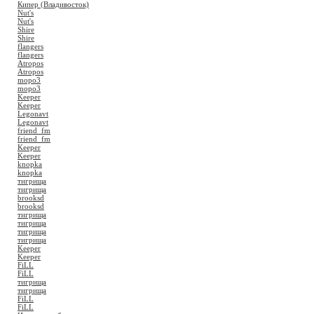
Кипер (Владивосток)
Nut's
Nut's
Shire
Shire
flangers
flangers
Atropos
Atropos
mopo3
mopo3
Keeper
Keeper
Legonavt
Legonavt
friend_fm
friend_fm
Keeper
Keeper
knopka
knopka
тигрища
тигрища
brooksd
brooksd
тигрища
тигрища
тигрища
тигрища
Keeper
Keeper
FiLL
FiLL
тигрища
тигрища
FiLL
FiLL