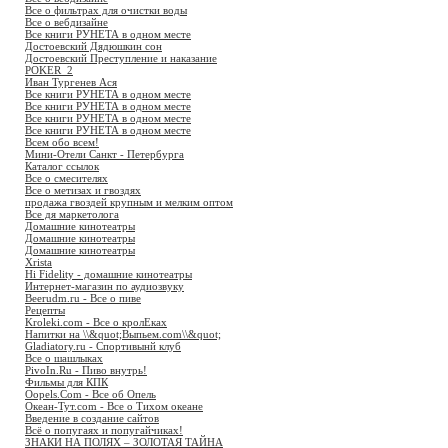
Все о фильтрах для очистки воды
Все о вебдизайне
Все книги РУНЕТА в одном месте
Достоевский Дядюшкин сон
Достоевский Преступление и наказание
POKER_2
Иван Тургенев Ася
Все книги РУНЕТА в одном месте
Все книги РУНЕТА в одном месте
Все книги РУНЕТА в одном месте
Все книги РУНЕТА в одном месте
Всем обо всем!
Мини-Отели Санкт - Петербурга
Каталог ссылок
Все о смесителях
Все о метизах и гвоздях
продажа гвоздей крупным и мелким оптом
Все дя маркетолога
Домашние кинотеатры
Домашние кинотеатры
Домашние кинотеатры
Xrista
Hi Fidelity - домашние кинотеатры
Интернет-магазин по аудиозвуку
Beerudm.ru - Все о пиве
Рецепты
Kroleki.com - Все о кролЕках
Напитки на \\&quot;Выпьем.com\\&quot;
Gladiatory.ru - Спортивынй клуб
Все о шашлыках
PivoIn.Ru - Пиво внутрь!
Фильмы для КПК
Oopels.Com - Все об Опель
Океан-Тут.com - Все о Тихом океане
Введение в создание сайтов
Всё о попугаях и попугайчиках!
ЗНАКИ НА ПОЛЯХ – ЗОЛОТАЯ ТАЙНА