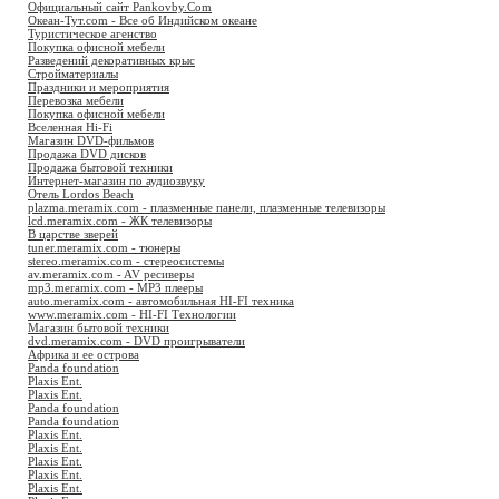
Официальный сайт Pankovby.Com
Океан-Тут.com - Все об Индийском океане
Туристическое агенство
Покупка офисной мебели
Разведений декоративных крыс
Стройматериалы
Праздники и мероприятия
Перевозка мебели
Покупка офисной мебели
Вселенная Hi-Fi
Магазин DVD-фильмов
Продажа DVD дисков
Продажа бытовой техники
Интернет-магазин по аудиозвуку
Отель Lordos Beach
plazma.meramix.com - плазменные панели, плазменные телевизоры
lcd.meramix.com - ЖК телевизоры
В царстве зверей
tuner.meramix.com - тюнеры
stereo.meramix.com - стереосистемы
av.meramix.com - AV ресиверы
mp3.meramix.com - MP3 плееры
auto.meramix.com - автомобильная HI-FI техника
www.meramix.com - HI-FI Технологии
Магазин бытовой техники
dvd.meramix.com - DVD проигрыватели
Африка и ее острова
Panda foundation
Plaxis Ent.
Plaxis Ent.
Panda foundation
Panda foundation
Plaxis Ent.
Plaxis Ent.
Plaxis Ent.
Plaxis Ent.
Plaxis Ent.