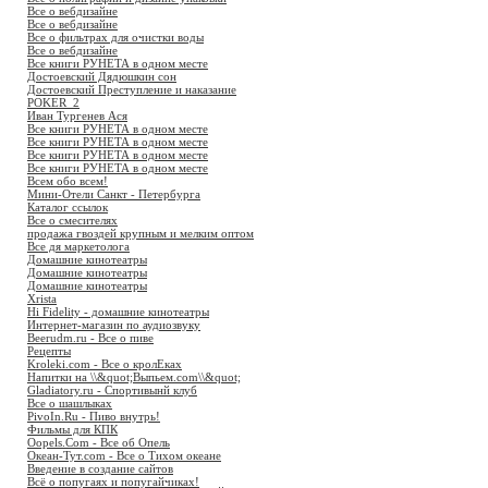
Все о вебдизайне
Все о вебдизайне
Все о фильтрах для очистки воды
Все о вебдизайне
Все книги РУНЕТА в одном месте
Достоевский Дядюшкин сон
Достоевский Преступление и наказание
POKER_2
Иван Тургенев Ася
Все книги РУНЕТА в одном месте
Все книги РУНЕТА в одном месте
Все книги РУНЕТА в одном месте
Все книги РУНЕТА в одном месте
Всем обо всем!
Мини-Отели Санкт - Петербурга
Каталог ссылок
Все о смесителях
продажа гвоздей крупным и мелким оптом
Все дя маркетолога
Домашние кинотеатры
Домашние кинотеатры
Домашние кинотеатры
Xrista
Hi Fidelity - домашние кинотеатры
Интернет-магазин по аудиозвуку
Beerudm.ru - Все о пиве
Рецепты
Kroleki.com - Все о кролЕках
Напитки на \\&quot;Выпьем.com\\&quot;
Gladiatory.ru - Спортивынй клуб
Все о шашлыках
PivoIn.Ru - Пиво внутрь!
Фильмы для КПК
Oopels.Com - Все об Опель
Океан-Тут.com - Все о Тихом океане
Введение в создание сайтов
Всё о попугаях и попугайчиках!