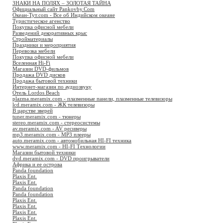
ЗНАКИ НА ПОЛЯХ – ЗОЛОТАЯ ТАЙНА
Официальный сайт Pankovby.Com
Океан-Тут.com - Все об Индийском океане
Туристическое агенство
Покупка офисной мебели
Разведений декоративных крыс
Стройматериалы
Праздники и мероприятия
Перевозка мебели
Покупка офисной мебели
Вселенная Hi-Fi
Магазин DVD-фильмов
Продажа DVD дисков
Продажа бытовой техники
Интернет-магазин по аудиозвуку
Отель Lordos Beach
plazma.meramix.com - плазменные панели, плазменные телевизоры
lcd.meramix.com - ЖК телевизоры
В царстве зверей
tuner.meramix.com - тюнеры
stereo.meramix.com - стереосистемы
av.meramix.com - AV ресиверы
mp3.meramix.com - MP3 плееры
auto.meramix.com - автомобильная HI-FI техника
www.meramix.com - HI-FI Технологии
Магазин бытовой техники
dvd.meramix.com - DVD проигрыватели
Африка и ее острова
Panda foundation
Plaxis Ent.
Plaxis Ent.
Panda foundation
Panda foundation
Plaxis Ent.
Plaxis Ent.
Plaxis Ent.
Plaxis Ent.