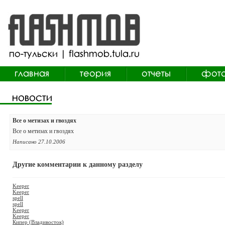
Все о метизах и гвоздях
Все о метизах и гвоздях
Написано 27.10.2006
Другие комментарии к данному разделу
Keeper
Keeper
spell
spell
Keeper
Keeper
Кипер (Владивосток)