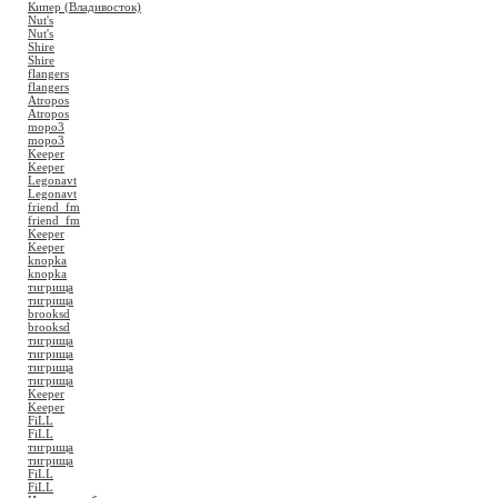
Кипер (Владивосток)
Nut's
Nut's
Shire
Shire
flangers
flangers
Atropos
Atropos
mopo3
mopo3
Keeper
Keeper
Legonavt
Legonavt
friend_fm
friend_fm
Keeper
Keeper
knopka
knopka
тигрища
тигрища
brooksd
brooksd
тигрища
тигрища
тигрища
тигрища
Keeper
Keeper
FiLL
FiLL
тигрища
тигрища
FiLL
FiLL