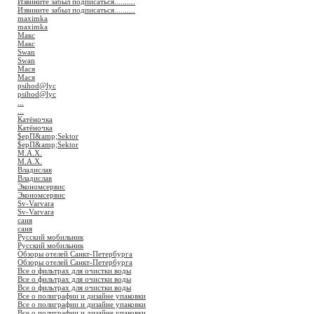
Извините забыл подписаться..........
Извините забыл подписаться..........
maximka
maximka
Макс
Макс
Swan
Swan
Мася
Мася
psihod@lyc
psihod@lyc
...
...
Катёночка
Катёночка
$ерП&amp;Sektor
$ерП&amp;Sektor
M.A.X.
M.A.X.
Владислав
Владислав
Экономсервис
Экономсервис
Sv-Varvara
Sv-Varvara
саня
саня
Русский мобильник
Русский мобильник
Обзоры отелей Санкт-Петербурга
Обзоры отелей Санкт-Петербурга
Все о фильтрах для очистки воды
Все о фильтрах для очистки воды
Все о фильтрах для очистки воды
Все о полиграфии и дизайне упаковки
Все о полиграфии и дизайне упаковки
Все о полиграфии и дизайне упаковки