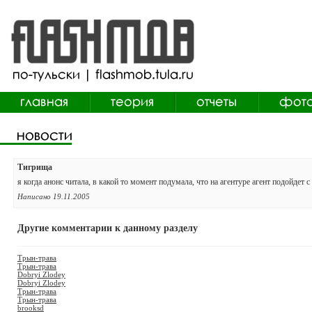
Тигрища
я когда анонс читала, в какой то момент подумала, что на агентуре агент подойдет с
Написано 19.11.2005
Другие комментарии к данному разделу
Трын-трава
Трын-трава
Dobryi Zlodey
Dobryi Zlodey
Трын-трава
Трын-трава
brooksd