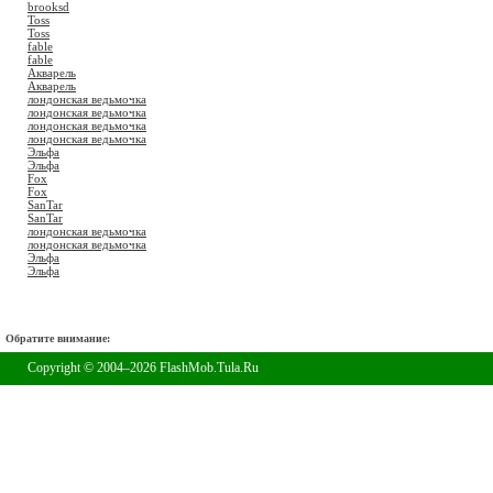
brooksd
Toss
Toss
fable
fable
Акварель
Акварель
лондонская ведьмочка
лондонская ведьмочка
лондонская ведьмочка
лондонская ведьмочка
Эльфа
Эльфа
Fox
Fox
SanTar
SanTar
лондонская ведьмочка
лондонская ведьмочка
Эльфа
Эльфа
Обратите внимание:
Copyright © 2004–2026 FlashMob.Tula.Ru