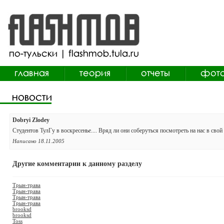
Dobryi Zlodey
Студентов ТулГу в воскресенье.... Вряд ли они соберуться посмотреть на нас в сво
Написано 18.11.2005
Другие комментарии к данному разделу
Трын-трава
Трын-трава
Трын-трава
Трын-трава
brooksd
brooksd
Toss