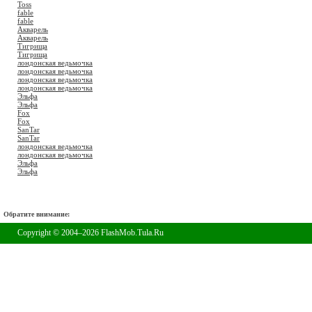
Toss
fable
fable
Акварель
Акварель
Тигрища
Тигрища
лондонская ведьмочка
лондонская ведьмочка
лондонская ведьмочка
лондонская ведьмочка
Эльфа
Эльфа
Fox
Fox
SanTar
SanTar
лондонская ведьмочка
лондонская ведьмочка
Эльфа
Эльфа
Обратите внимание:
Copyright © 2004–2026 FlashMob.Tula.Ru