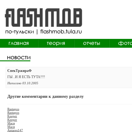
СпекТржираФ
ГЫ ..И Я ЕСТЬ ТУТА!!!!
Написано 03.10.2005
Другие комментарии к данному разделу
Rastapos
Rastapos
Keeper
Keeper
Мася
Мася
Antares147