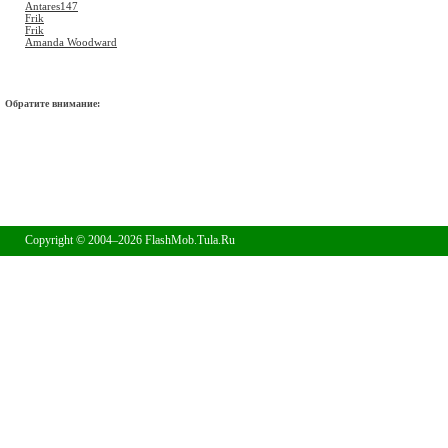
Antares147
Frik
Frik
Amanda Woodward
Обратите внимание:
Copyright © 2004–2026 FlashMob.Tula.Ru