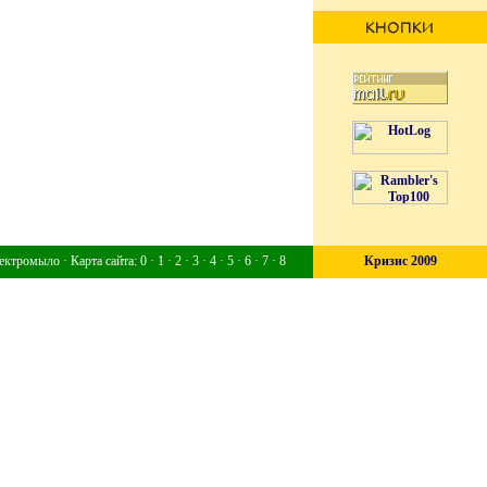
ектромыло
·
Карта сайта
:
0
·
1
·
2
·
3
·
4
·
5
·
6
·
7
·
8
Кризис 2009