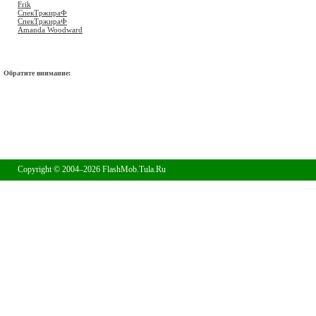
Frik
СпекТржираФ
СпекТржираФ
Amanda Woodward
Обратите внимание:
Copyright © 2004–2026 FlashMob.Tula.Ru