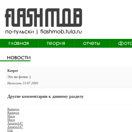
Keeper
Это же фотки :)
Написано 13.07.2005
Другие комментарии к данному разделу
Rastapos
Rastapos
Мася
Мася
Antares147
Antares147
Frik