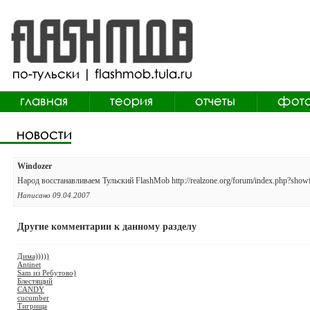
Windozer
Народ восстанавливаем Тульский FlashMob http://realzone.org/forum/index.php?sho
Написано 09.04.2007
Другие комментарии к данному разделу
Дима)))))
Antinet
Sam из Ребутово)
Блестящий
CANDY
cucumber
Тигрища