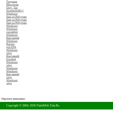
Тигрища
Мистерия
Grey_Taz
SvetljachOK\\\'
Windozer
Sam из Ребутово
Sam из Ребутово
Sam из Ребутово
Windozer
Windozer
cucumber
Windozer
Блестящий
Windozer
Keeper
poLINA
Windozer
чёрт
Блестящий
brooksd
Windozer
чёрт
Windozer
Windozer
Блестящий
чёрт
Windozer
чёрт
Обратите внимание:
Copyright © 2004–2026 FlashMob.Tula.Ru