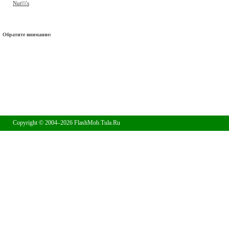
Nut\\\'s
Обратите внимание:
Copyright © 2004–2026 FlashMob.Tula.Ru