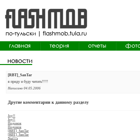
[RBT]_SanTar
я приду и буду читать!!!!!
Написано 04.05.2006
Другие комментарии к данному разделу
Joy!!
Joy!!
Подонок
Подонок
[RBT]_SanTar
[RBT]_SanTar
Nut\\\'s