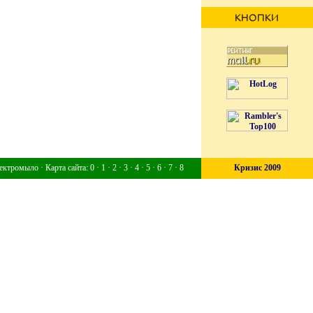
ектромыло
·
Карта сайта
:
0
·
1
·
2
·
3
·
4
·
5
·
6
·
7
·
8
Кризис 2009