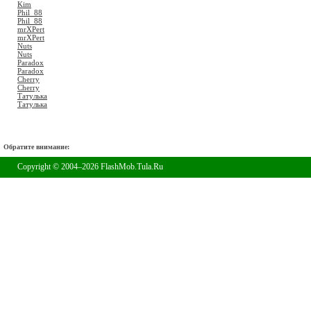
Kim
Phil_88
Phil_88
mrXPert
mrXPert
Nuts
Nuts
Paradox
Paradox
Cherry
Cherry
Татулька
Татулька
Обратите внимание:
Copyright © 2004–2026 FlashMob.Tula.Ru