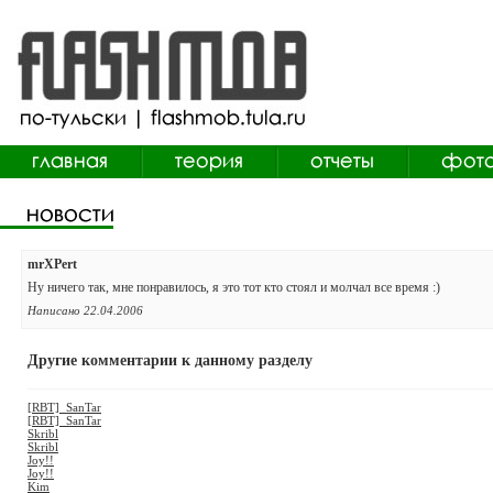
mrXPert
Ну ничего так, мне понравилось, я это тот кто стоял и молчал все время :)
Написано 22.04.2006
Другие комментарии к данному разделу
[RBT]_SanTar
[RBT]_SanTar
Skribl
Skribl
Joy!!
Joy!!
Kim