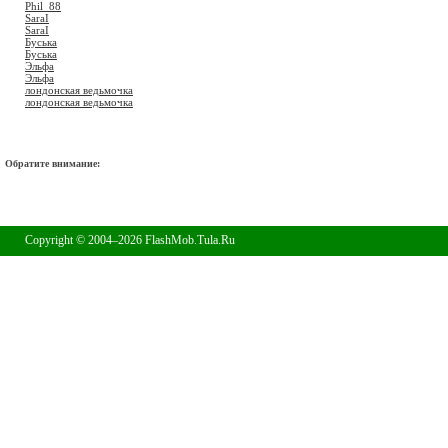
Phil_88
SaraI
SaraI
Буська
Буська
Эльфа
Эльфа
лондонская ведьмочка
лондонская ведьмочка
Обратите внимание:
Copyright © 2004–2026 FlashMob.Tula.Ru