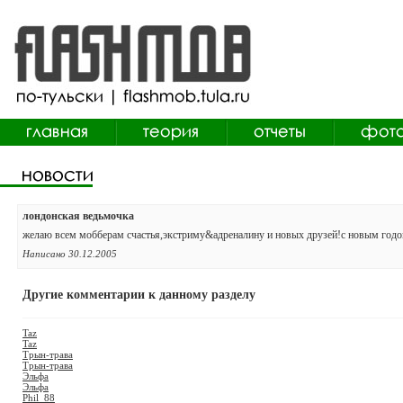
лондонская ведьмочка
желаю всем мобберам счастья,экстриму&адреналину и новых друзей!с новым годо
Написано 30.12.2005
Другие комментарии к данному разделу
Taz
Taz
Трын-трава
Трын-трава
Эльфа
Эльфа
Phil_88