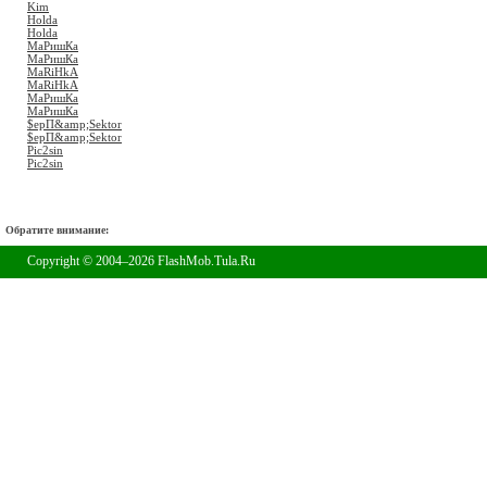
Kim
Holda
Holda
МаРишКа
МаРишКа
MaRiHkA
MaRiHkA
МаРишКа
МаРишКа
$ерП&amp;Sektor
$ерП&amp;Sektor
Pic2sin
Pic2sin
Обратите внимание:
Copyright © 2004–2026 FlashMob.Tula.Ru