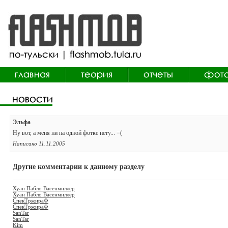
Эльфа
Ну вот, а меня ни на одной фотке нету... =(
Написано 11.11.2005
Другие комментарии к данному разделу
Хуан Пабло Васенмиллер
Хуан Пабло Васенмиллер
СпекТржираФ
СпекТржираФ
SanTar
SanTar
Kim