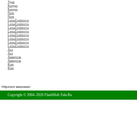
Удав
Keeper
Keeper
Nuts
Nuts
LenaZosimova
LenaZosimova
LenaZosimova
LenaZosimova
LenaZosimova
LenaZosimova
LenaZosimova
LenaZosimova
Ara
Ara
Акварель
Акварель
Kim
Kim
Обратите внимание:
Copyright © 2004–2026 FlashMob.Tula.Ru