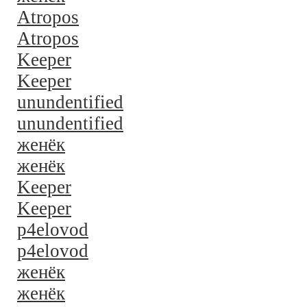
Atropos
Atropos
Keeper
Keeper
unundentified
unundentified
женёк
женёк
Keeper
Keeper
p4elovod
p4elovod
женёк
женёк