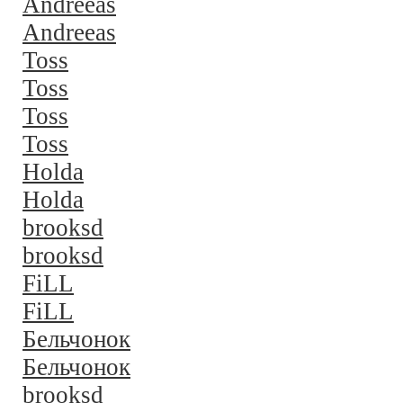
Andreeas
Andreeas
Toss
Toss
Toss
Toss
Holda
Holda
brooksd
brooksd
FiLL
FiLL
Бельчонок
Бельчонок
brooksd