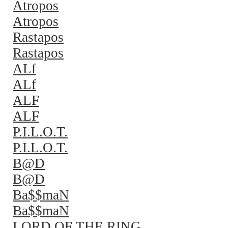
Atropos
Atropos
Rastapos
Rastapos
ALf
ALf
ALF
ALF
P.I.L.O.T.
P.I.L.O.T.
B@D
B@D
Ba$$maN
Ba$$maN
LORD OF THE RING